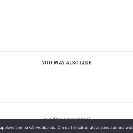
YOU MAY ALSO LIKE
2026 © Vad menar han?.
sta upplevelsen på vår webbplats. Om du fortsätter att använda denna we