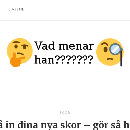
LIVSSTIL
Home
SKOR
 in dina nya skor – gör så h