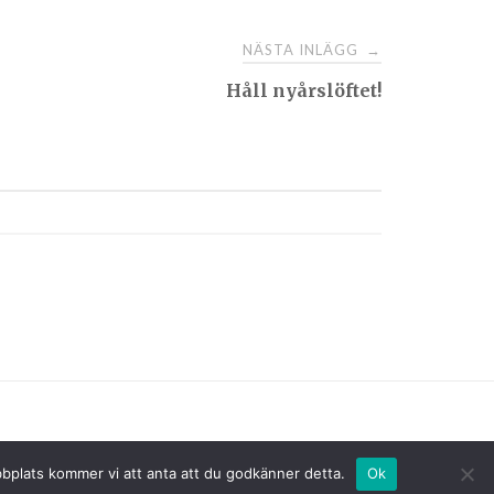
NÄSTA INLÄGG
→
Håll nyårslöftet!
bbplats kommer vi att anta att du godkänner detta.
Ok