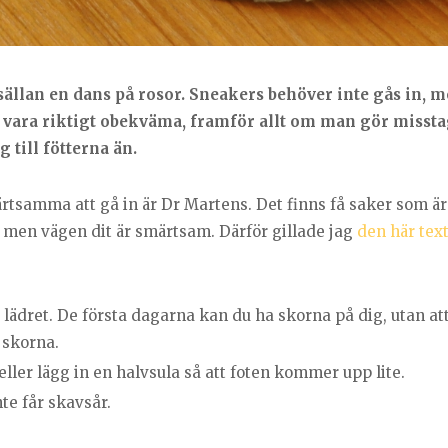
 sällan en dans på rosor. Sneakers behöver inte gås in, me
de vara riktigt obekväma, framför allt om man gör misst
 till fötterna än.
rtsamma att gå in är Dr Martens. Det finns få saker som är 
, men vägen dit är smärtsam. Därför gillade jag
den här tex
ädret. De första dagarna kan du ha skorna på dig, utan att
n skorna.
 eller lägg in en halvsula så att foten kommer upp lite.
te får skavsår.