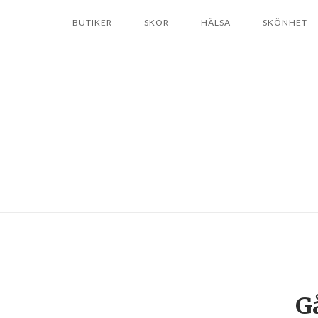
Skip
BUTIKER
SKOR
HÄLSA
SKÖNHET
to
content
Gå