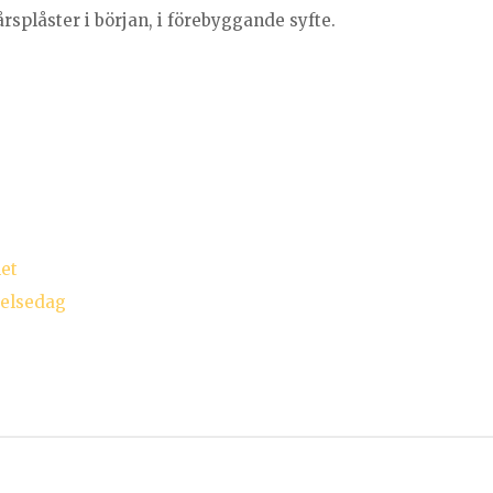
splåster i början, i förebyggande syfte.
let
delsedag